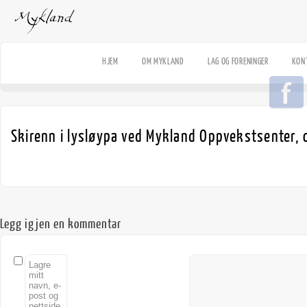
HJEM
OM MYKLAND
LAG OG FORENINGER
KON
Skirenn i lysløypa ved Mykland Oppvekstsenter, 
Legg igjen en kommentar
Lagre
mitt
navn, e-
post og
nettside