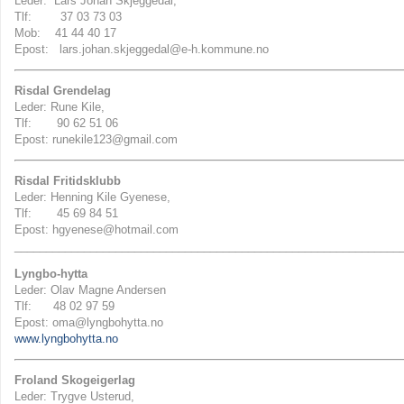
Leder: Lars Johan Skjeggedal,
Tlf: 37 03 73 03
Mob: 41 44 40 17
Epost: lars.johan.skjeggedal@e-h.kommune.no
Risdal Grendelag
Leder: Rune Kile,
Tlf: 90 62 51 06
Epost: runekile123@gmail.com
Risdal Fritidsklubb
Leder: Henning Kile Gyenese,
Tlf: 45 69 84 51
Epost: hgyenese@hotmail.com
_____________________________________________________________
Lyngbo-hytta
Leder: Olav Magne Andersen
Tlf: 48 02 97 59
Epost: oma@lyngbohytta.no
www.lyngbohytta.no
Froland Skogeigerlag
Leder: Trygve Usterud,