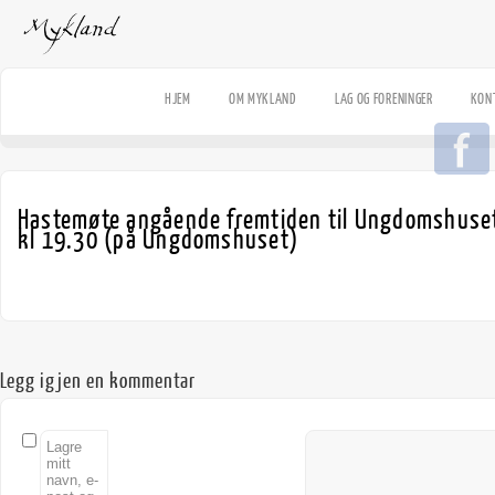
HJEM
OM MYKLAND
LAG OG FORENINGER
KON
Hastemøte angående fremtiden til Ungdomshuset
kl 19.30 (på Ungdomshuset)
Legg igjen en kommentar
Lagre
mitt
navn, e-