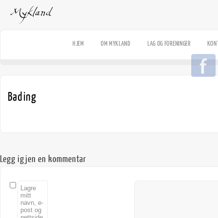
HJEM
OM MYKLAND
LAG OG FORENINGER
KON
Bading
Legg igjen en kommentar
Lagre
mitt
navn, e-
post og
nettside