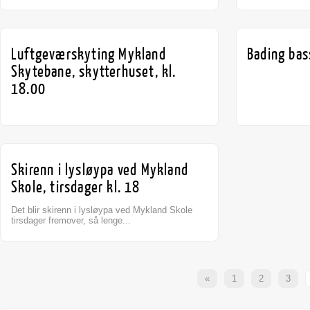
Luftgeværskyting Mykland
Bading bas
Skytebane, skytterhuset, kl.
18.00
Skirenn i lysløypa ved Mykland
Skole, tirsdager kl. 18
Det blir skirenn i lysløypa ved Mykland Skole
tirsdager fremover, så lenge...
«
1
2
3