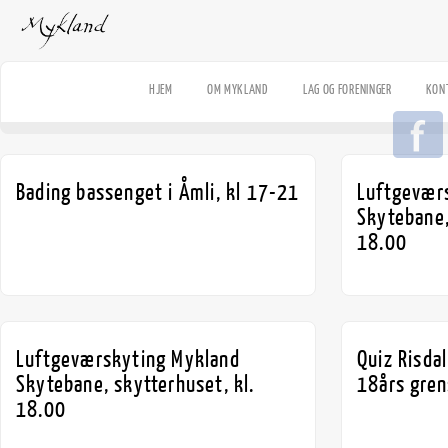
HJEM
OM MYKLAND
LAG OG FORENINGER
KON
Bading bassenget i Åmli, kl 17-21
Luftgevær
Skytebane,
18.00
Luftgeværskyting Mykland
Quiz Risda
Skytebane, skytterhuset, kl.
18års gre
18.00