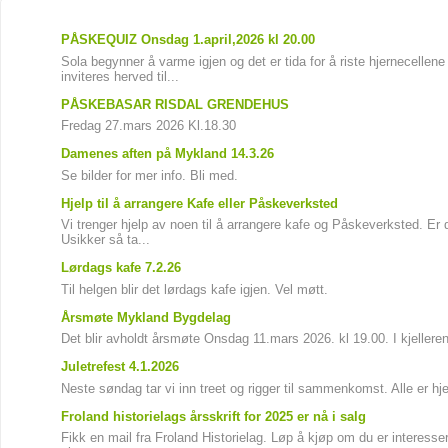
PÅSKEQUIZ Onsdag 1.april,2026 kl 20.00
Sola begynner å varme igjen og det er tida for å riste hjernecellene
inviteres herved til...
PÅSKEBASAR RISDAL GRENDEHUS
Fredag 27.mars 2026 Kl.18.30
Damenes aften på Mykland 14.3.26
Se bilder for mer info. Bli med.
Hjelp til å arrangere Kafe eller Påskeverksted
Vi trenger hjelp av noen til å arrangere kafe og Påskeverksted. Er 
Usikker så ta...
Lørdags kafe 7.2.26
Til helgen blir det lørdags kafe igjen. Vel møtt.
Årsmøte Mykland Bygdelag
Det blir avholdt årsmøte Onsdag 11.mars 2026. kl 19.00. I kjelleren
Juletrefest 4.1.2026
Neste søndag tar vi inn treet og rigger til sammenkomst. Alle er hj
Froland historielags årsskrift for 2025 er nå i salg
Fikk en mail fra Froland Historielag. Løp å kjøp om du er interesse